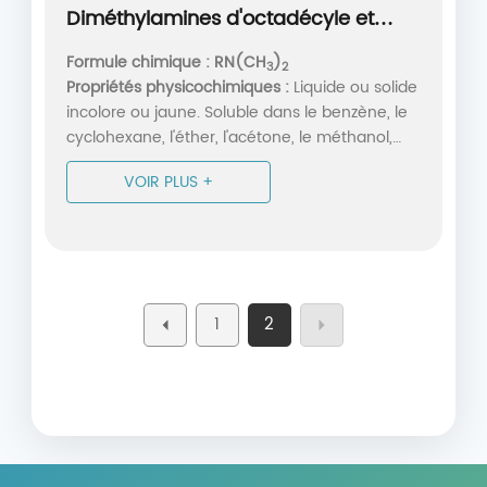
Diméthylamines d'octadécyle et
d'hexadécyle
Formule chimique : RN(CH
)
3
2
Propriétés physicochimiques :
Liquide ou solide
incolore ou jaune. Soluble dans le benzène, le
cyclohexane, l'éther, l'acétone, le méthanol,
l'éthanol, insoluble dans l'eau.
VOIR PLUS +
1
2