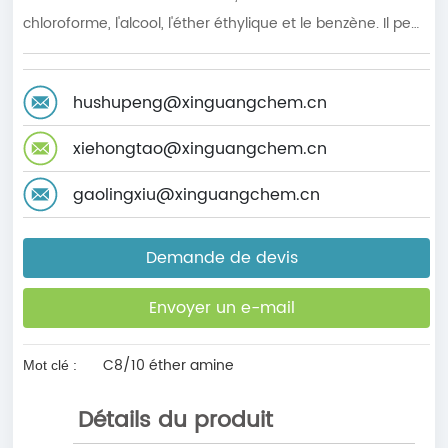
chloroforme, l'alcool, l'éther éthylique et le benzène. Il peut
être utilisé pour produire des sels réagissant avec l'acide.
hushupeng@xinguangchem.cn
xiehongtao@xinguangchem.cn
gaolingxiu@xinguangchem.cn
Demande de devis
Envoyer un e-mail
C8/10 éther amine
Mot clé :
Détails du produit