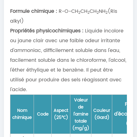
Formule chimique :
R-O-CH
CH
CH
NH
(Ris
2
2
2
2
alkyl)
Propriétés physicochimiques :
Liquide incolore
ou jaune clair avec une faible odeur irritante
d'ammoniac, difficilement soluble dans l'eau,
facilement soluble dans le chloroforme, l'alcool,
l'éther éthylique et le benzène. Il peut être
utilisé pour produire des sels réagissant avec
l'acide.
Valeur
Point
de
Nom
Aspect
Couleur
d'écoule
Code
l'amine
chimique
(25℃)
(Gard)
totale
(℃)
(mg/g)