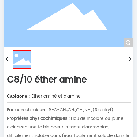
+
C8/10 éther amine
Éther aminé et diamine
Catégorie :
Formule chimique :
R-O-CH
CH
CH
NH
(Ris alkyl)
2
2
2
2
Propriétés physicochimiques :
Liquide incolore ou jaune
clair avec une faible odeur irritante d'ammoniac,
difficilement soluble dans l'eau, facilement soluble dans le