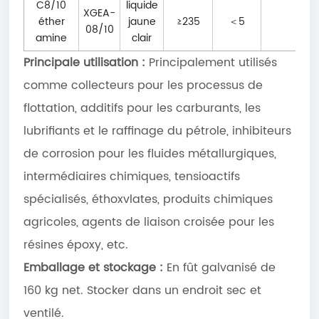
C8/10
liquide
XGEA-
éther
jaune
≥235
＜5
＜-5
08/10
amine
clair
Principale utilisation :
Principalement utilisés
comme collecteurs pour les processus de
flottation, additifs pour les carburants, les
lubrifiants et le raffinage du pétrole, inhibiteurs
de corrosion pour les fluides métallurgiques,
intermédiaires chimiques, tensioactifs
spécialisés, éthoxvlates, produits chimiques
agricoles, agents de liaison croisée pour les
résines époxy, etc.
Emballage et stockage :
En fût galvanisé de
160 kg net. Stocker dans un endroit sec et
ventilé.